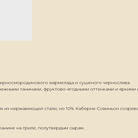
 черносмородинового мармелада и сушеного чернослива.
нежными танинами, фруктово-ягодными оттенками и яркими 
х из нержавеющей стали, но 10% Каберне Совиньон созревае
ранине на гриле, полутвердым сырам.