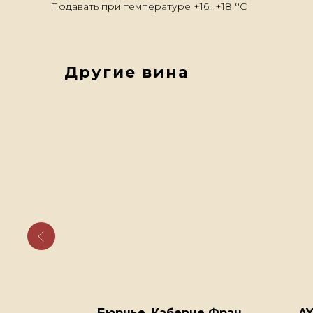
Подавать при температуре +16...+18 °С
Другие вина
t noir
Бюрнье, Каберне Фран
AY