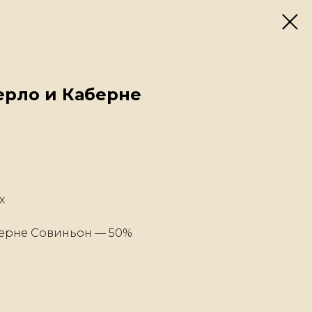
ерло и Каберне
х
берне Совиньон — 50%