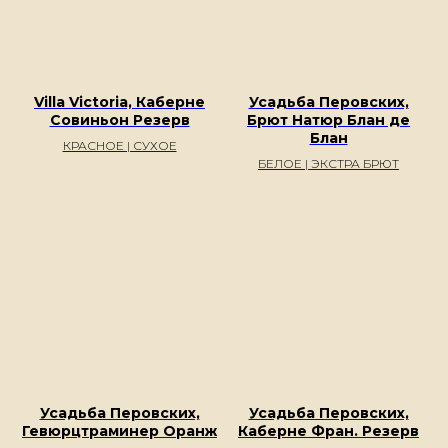
Каталог вин
Винодельни
Новости
Villa Victoria, Каберне
Усадьба Перовских,
Совиньон Резерв
Брют Натюр Блан де
Контакты
Блан
КРАСНОЕ | СУХОЕ
glavvino.vdnh@yandex.ru
БЕЛОЕ | ЭКСТРА БРЮТ
+7 985 970 73 13
Адрес
Проспект мира 119 стр 510, Москва
Политика конфиденциальности
Публичная оферта
Разработка сайта
Усадьба Перовских,
Усадьба Перовских,
Сайт не является интернет-магазином и интернет-витриной,
Гевюрцтраминер Оранж
Каберне Фран. Резерв
мы не занимаемся дистанционной продажей алкоголя. Сайт носит
исключительно информативный характер и предназначен для