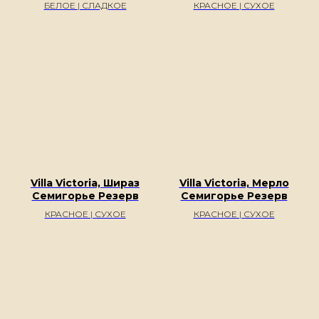
БЕЛОЕ | СЛАДКОЕ
КРАСНОЕ | СУХОЕ
Villa Victoria, Шираз
Villa Victoria, Мерло
ГЛАВВИНО
Семигорье Резерв
Семигорье Резерв
КРАСНОЕ | СУХОЕ
КРАСНОЕ | СУХОЕ
Дегустации
Подарочный сертификат