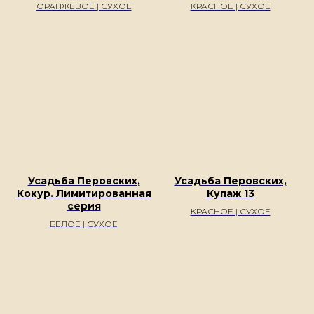
ознакомления. Наши эксперты проконсультируют по любым
ОРАНЖЕВОЕ | СУХОЕ
КРАСНОЕ | СУХОЕ
интересующим Вас вопросам по телефону:
+7 985 970 73 13
Усадьба Перовских,
Усадьба Перовских,
Кокур. Лимитированная
Купаж 13
серия
КРАСНОЕ | СУХОЕ
БЕЛОЕ | СУХОЕ