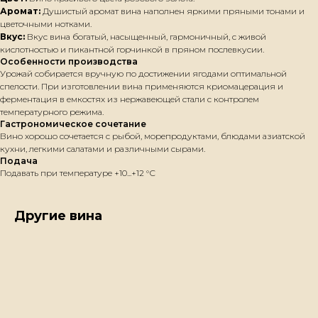
Аромат:
Душистый аромат вина наполнен яркими пряными тонами и
цветочными нотками.
Вкус:
Вкус вина богатый, насыщенный, гармоничный, с живой
кислотностью и пикантной горчинкой в пряном послевкусии.
Особенности производства
Урожай собирается вручную по достижении ягодами оптимальной
спелости. При изготовлении вина применяются криомацерация и
ферментация в емкостях из нержавеющей стали с контролем
температурного режима.
Гастрономическое сочетание
Вино хорошо сочетается с рыбой, морепродуктами, блюдами азиатской
кухни, легкими салатами и различными сырами.
Подача
Подавать при температуре +10...+12 °С
Другие вина