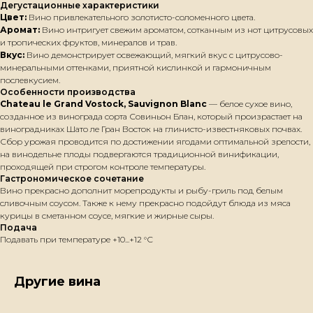
Дегустационные характеристики
Цвет:
Вино привлекательного золотисто-соломенного цвета.
Аромат:
Вино интригует свежим ароматом, сотканным из нот цитрусовых
и тропических фруктов, минералов и трав.
Вкус:
Вино демонстрирует освежающий, мягкий вкус с цитрусово-
минеральными оттенками, приятной кислинкой и гармоничным
послевкусием.
Особенности производства
Chateau le Grand Vostock, Sauvignon Blanc
— белое сухое вино,
созданное из винограда сорта Совиньон Блан, который произрастает на
виноградниках Шато ле Гран Восток на глинисто-известняковых почвах.
Сбор урожая проводится по достижении ягодами оптимальной зрелости,
на винодельне плоды подвергаются традиционной винификации,
проходящей при строгом контроле температуры.
Гастрономическое сочетание
Вино прекрасно дополнит морепродукты и рыбу-гриль под белым
сливочным соусом. Также к нему прекрасно подойдут блюда из мяса
курицы в сметанном соусе, мягкие и жирные сыры.
Подача
Подавать при температуре +10...+12 °С
Другие вина