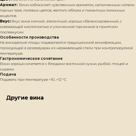
Аромат:
Вино соблазняет чувственным ароматом, наполненным нотами
горных трав, полевых цветов, желтого яблока и пикантных лимонных
акцентов.
Вкус:
Вкус вина мягкий, элегантный, хорошо сбалансированный, с
освежающей кислотностью и утонченной горчинкой в приятном
послевкусии.
Особенности производства
На винодельне плоды подвергаются традиционной винификации,
проходящей в резервуарах из нержавеющей стали при контролируемой
температуре.
Гастрономическое сочетание
Вино хорошо сочетается с блюдами восточной кухни, рыбой, птицей и
сырами.
Подача
Подавать при температуре +10...+12 °С
Другие вина