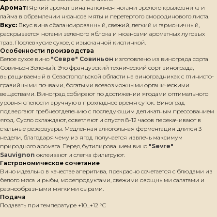
Аромат:
Яркий аромат вина наполнен нотами зрелого крыжовника и
лайма в обрамлении нюансов мяты и перетертого смородинового листа.
Вкус:
Вкус вина сбалансированный, свежий, легкий и гармоничный,
раскрывается нотами зеленого яблока и нюансами ароматных луговых
трав. Послевкусие сухое, с изысканной кислинкой.
Особенности производства
Белое сухое вино
"Севре" Совиньон
изготовлено из винограда сорта
Совиньон Зеленый. Это французский технический сорт винограда,
выращиваемый в Севастопольской области на виноградниках с глинисто-
гравийными почвами, богатыми всевозможными органическими
веществами. Виноград собирают по достижении ягодами оптимального
уровня спелости вручную в прохладное время суток. Виноград
подвергают гребнеотделению с последующим деликатным прессованием
ягод. Сусло охлаждают, осветляют и спустя 8-12 часов перекачивают в
стальные резервуары. Медленная алкогольная ферментация длится 3
недели, благодаря чему из ягод получается извлечь максимум
природного аромата. Перед бутилированием вино
"Sevre"
Sauvignon
оклеивают и слегка фильтруют.
Гастрономическое сочетание
Вино идеально в качестве аперитива, прекрасно сочетается с блюдами из
белого мяса и рыбы, морепродуктами, свежими овощными салатами и
разнообразными мягкими сырами.
Подача
Подавать при температуре +10...+12 °С