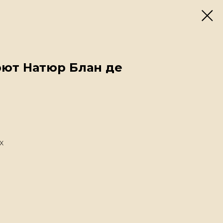
рют Натюр Блан де
х