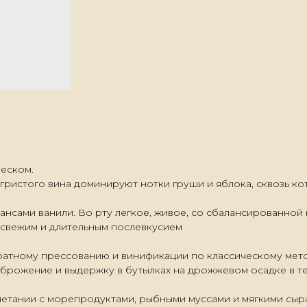
леском.
гристого вина доминируют нотки груши и яблока, сквозь к
нсами ванили. Во рту легкое, живое, со сбалансированной 
 свежим и длительным послевкусием
ратному прессованию и винификации по классическому мет
 брожение и выдержку в бутылках на дрожжевом осадке в те
очетании с морепродуктами, рыбными муссами и мягкими сыр