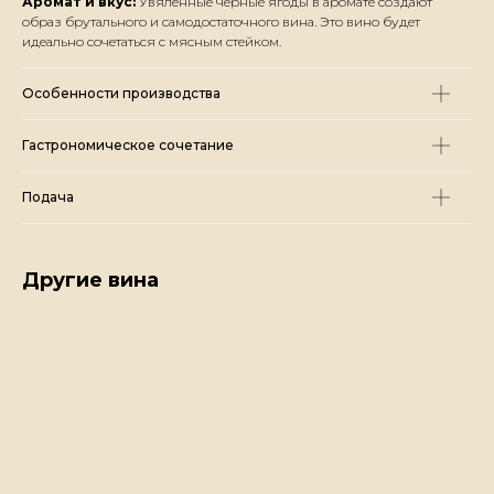
Аромат и вкус:
Увяленные черные ягоды в аромате создают
образ брутального и самодостаточного вина. Это вино будет
идеально сочетаться с мясным стейком.
Особенности производства
Гастрономическое сочетание
Подача
Другие вина