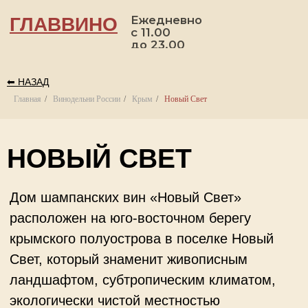
Ежедневно
ГЛАВВИНО
с 11.00
до 23.00
⬅ НАЗАД
П
Главная
/
Винодельни России
/
Крым
/
Новый Свет
НОВЫЙ СВЕТ
Дом шампанских вин «Новый Свет»
расположен на юго-восточном берегу
крымского полуострова в поселке Новый
Свет, который знаменит живописным
ландшафтом, субтропическим климатом,
экологически чистой местностью
и можжевеловой рощей. Это удивительное
сочетание ежегодно привлекает сотни тысяч
туристов. Но прежде всего Новый Свет —
это колыбель российского шампанского.
Основано предприятие в 1878 г. князем