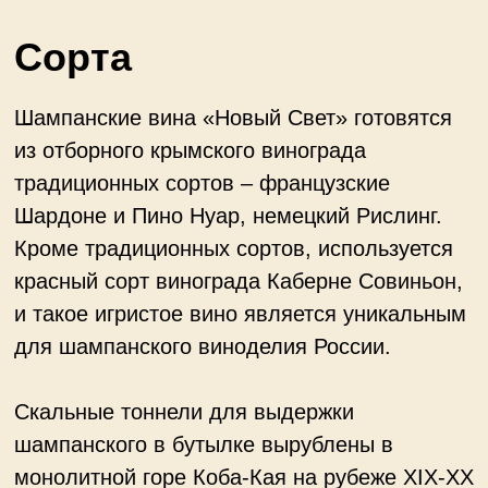
Каталог вин
Винодельни
Новости
Контакты
glavvino.vdnh@yandex.ru
+7 985 970 73 13
Адрес
Проспект мира 119 стр 510, Москва
Политика конфиденциальности
Публичная оферта
Разработка сайта
Сайт не является интернет-магазином и интернет-витриной,
мы не занимаемся дистанционной продажей алкоголя. Сайт носит
исключительно информативный характер и предназначен для