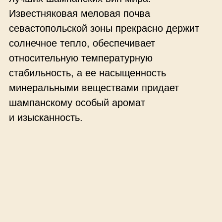
Сорта
Шампанские вина «Новый Свет» готовятся
из отборного крымского винограда
традиционных сортов – французские
Шардоне и Пино Нуар, немецкий Рислинг.
Кроме традиционных сортов, используется
красный сорт винограда Каберне Совиньон,
и такое игристое вино является уникальным
для шампанского виноделия России.
Скальные тоннели для выдержки
шампанского в бутылке вырублены в
монолитной горе Коба-Кая на рубеже XIX-XX